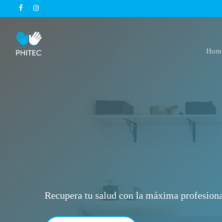
Skip
facebook
instagram
to
main
content
Hom
Recupera tu salud con la máxima profesiona