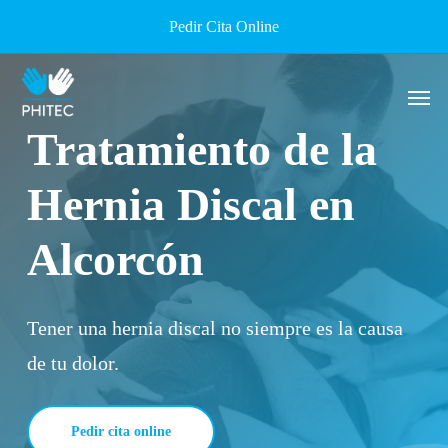
Skip
Pedir Cita Online
to
main
Men
content
Tratamiento de la
Hernia Discal en
Alcorcón
Tener una hernia discal no siempre es la causa
de tu dolor.
Pedir cita online