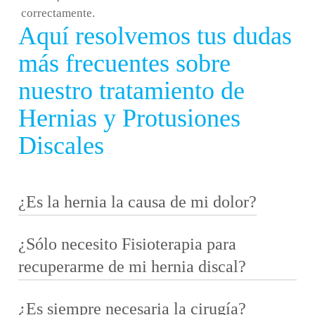
correctamente.
Aquí resolvemos tus dudas
más frecuentes sobre
nuestro tratamiento de
Hernias y Protusiones
Discales
¿Es la hernia la causa de mi dolor?
¿Sólo necesito Fisioterapia para
Aquí está una de las claves. Muchas personas
tienen hernias discales y no sienten dolor. Y otras
recuperarme de mi hernia discal?
tienen dolor… sin hernia. Esto significa que el
dolor no depende solo del disco, sino de cómo está
¿Es siempre necesaria la cirugía?
El tratamiento manual es solo el inicio. La
funcionando todo el sistema: